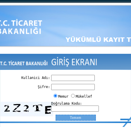
Kullanici Adı:
Şifre:
Memur
Mükellef
Doğrulama Kodu: